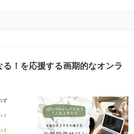
になる！を応援する画期的なオンラ
れず
い！
い！