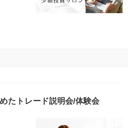
。
めたトレード説明会/体験会