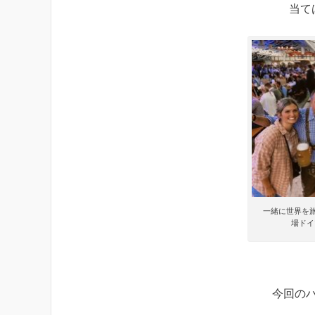
当て
一緒に世界を
場ドイ
今回の