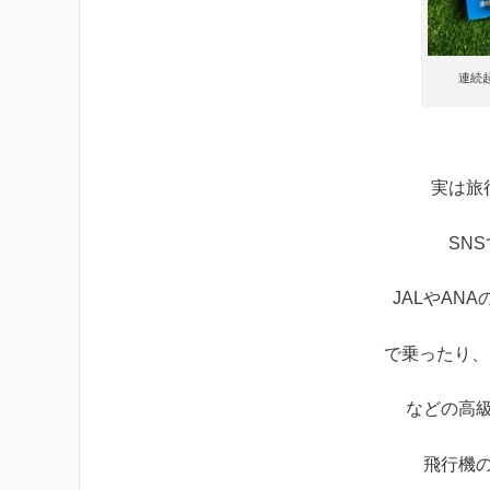
連続
実は旅
SN
JALやAN
で乗ったり、
などの高
飛行機