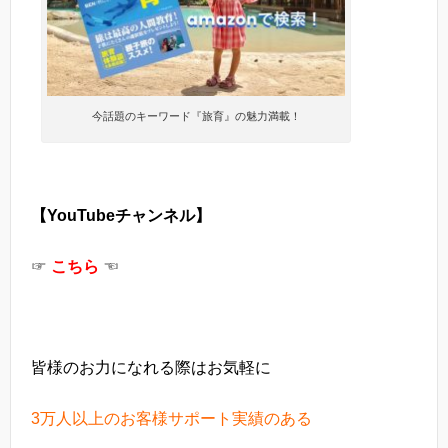
今話題のキーワード『旅育』の魅力満載！
【YouTubeチャンネル】
☞
こちら
☜
皆様のお力に
なれる際はお気軽に
3万人以上の
お客様
サポート実績のある