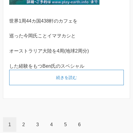
世界1周44カ国438軒のカフェを
巡った今岡氏ことイマヲカシと
オーストラリア大陸を4周(地球2周分)
した経験をもつBen氏のスペシャル
続きを読む
1
2
3
4
5
6