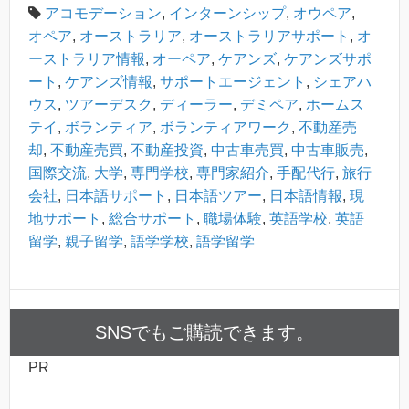
アコモデーション
,
インターンシップ
,
オウペア
,
オペア
,
オーストラリア
,
オーストラリアサポート
,
オ
ーストラリア情報
,
オーペア
,
ケアンズ
,
ケアンズサポ
ート
,
ケアンズ情報
,
サポートエージェント
,
シェアハ
ウス
,
ツアーデスク
,
ディーラー
,
デミペア
,
ホームス
テイ
,
ボランティア
,
ボランティアワーク
,
不動産売
却
,
不動産売買
,
不動産投資
,
中古車売買
,
中古車販売
,
国際交流
,
大学
,
専門学校
,
専門家紹介
,
手配代行
,
旅行
会社
,
日本語サポート
,
日本語ツアー
,
日本語情報
,
現
地サポート
,
総合サポート
,
職場体験
,
英語学校
,
英語
留学
,
親子留学
,
語学学校
,
語学留学
SNSでもご購読できます。
PR