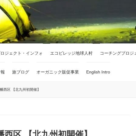
プロジェクト・インフォ
エコビレッジ地球人村
コーチングプロジ
情報
旅ブログ
オーガニック販促事業
English Intro
八幡西区 【北九州初開催】
八幡西区 【北九州初開催】