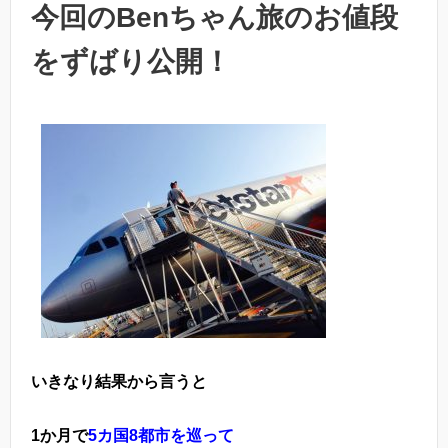
今回のBenちゃん旅のお値段
をずばり公開！
いきなり結果から言うと
1
か月で
5
カ国
8
都市を巡って