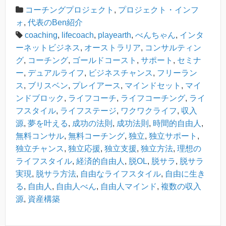
コーチングプロジェクト
,
プロジェクト・インフ
ォ
,
代表のBen紹介
coaching
,
lifecoach
,
playearth
,
べんちゃん
,
インタ
ーネットビジネス
,
オーストラリア
,
コンサルティン
グ
,
コーチング
,
ゴールドコースト
,
サポート
,
セミナ
ー
,
デュアルライフ
,
ビジネスチャンス
,
フリーラン
ス
,
ブリスベン
,
プレイアース
,
マインドセット
,
マイ
ンドブロック
,
ライフコーチ
,
ライフコーチング
,
ライ
フスタイル
,
ライフステージ
,
ワクワクライフ
,
収入
源
,
夢を叶える
,
成功の法則
,
成功法則
,
時間的自由人
,
無料コンサル
,
無料コーチング
,
独立
,
独立サポート
,
独立チャンス
,
独立応援
,
独立支援
,
独立方法
,
理想の
ライフスタイル
,
経済的自由人
,
脱OL
,
脱サラ
,
脱サラ
実現
,
脱サラ方法
,
自由なライフスタイル
,
自由に生き
る
,
自由人
,
自由人べん
,
自由人マインド
,
複数の収入
源
,
資産構築